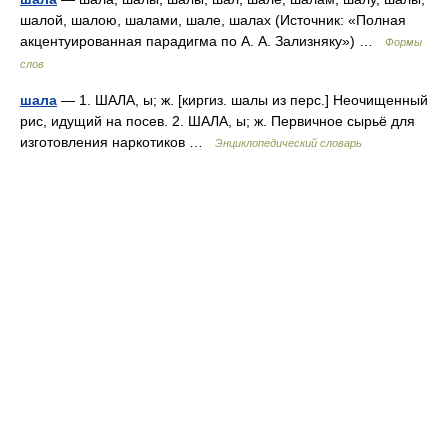
шалой, шалою, шалами, шале, шалах (Источник: «Полная
акцентуированная парадигма по А. А. Зализняку») …
Формы
слов
шала
— 1. ШАЛА, ы; ж. [киргиз. шалы из перс.] Неочищенный
рис, идущий на посев. 2. ШАЛА, ы; ж. Первичное сырьё для
изготовления наркотиков …
Энциклопедический словарь