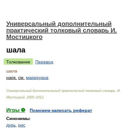
Универсальный дополнительный
практический толковый словарь И.
Мостицкого
шала
Толкование
Перевод
шала
нарк.
см.
марихуана
Универсальный дополнительный практический толковый словарь
.
И.
Мостицкий
.
2005–2012
.
Игры ⚽
Поможем написать реферат
Синонимы
:
дурь
,
рис