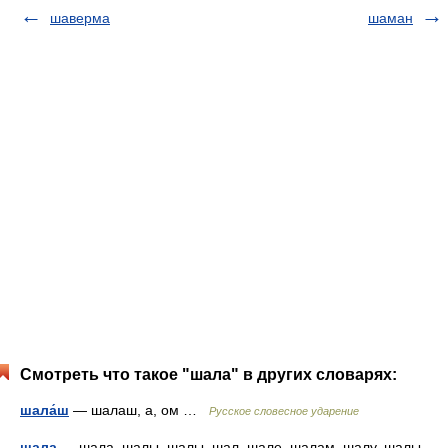
шаверма
шаман
Смотреть что такое "шала" в других словарях:
шала́ш
— шалаш, а, ом …
Русское словесное ударение
шала
— шала, шалы, шалы, шал, шале, шалам, шалу, шалы,