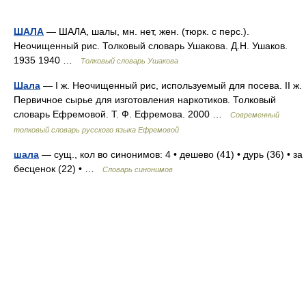
ШАЛА
— ШАЛА, шалы, мн. нет, жен. (тюрк. с перс.).
Неочищенный рис. Толковый словарь Ушакова. Д.Н. Ушаков.
1935 1940 …
Толковый словарь Ушакова
Шала
— I ж. Неочищенный рис, используемый для посева. II ж.
Первичное сырье для изготовления наркотиков. Толковый
словарь Ефремовой. Т. Ф. Ефремова. 2000 …
Современный
толковый словарь русского языка Ефремовой
шала
— сущ., кол во синонимов: 4 • дешево (41) • дурь (36) • за
бесценок (22) • …
Словарь синонимов