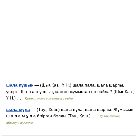
шала пұшық
— (Шығ.Қаз., Ү Н.) шала пала, шала шарпы,
үстірт. Ш а л а п ұ ш ы қ істеген жұмыстан не пайда? (Шығ.Қаз.,
Ү Н.) …
Қазақ тілінің аймақтық сөздігі
шала-мұла
— (Тау., Қош.) шала пұла, шала шарпы. Жұмысын
ш а л а м ұ л а бітірген болды (Тау., Қош.) …
Қазақ тілінің
аймақтық сөздігі