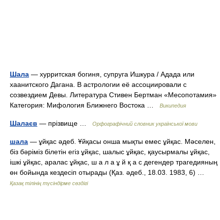
Шала
— хурритская богиня, супруга Ишкура / Адада или
хаанитского Дагана. В астрологии её ассоциировали с
созвездием Девы. Литература Стивен Бертман «Месопотамия»
Категория: Мифология Ближнего Востока …
Википедия
Шалаєв
— прізвище …
Орфографічний словник української мови
шала
— ұйқас әдеб. Ұйқасы онша мықты емес ұйқас. Мәселен,
біз бәріміз білетін егіз ұйқас, шалыс ұйқас, қаусырмалы ұйқас,
ішкі ұйқас, аралас ұйқас, ш а л а ұ й қ а с дегендер трагедияның
өн бойында кездесіп отырады (Қаз. әдеб., 18.03. 1983, 6) …
Қазақ тілінің түсіндірме сөздігі